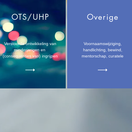
OTS/UHP
Overige
Verstoorde ontwikkeling van
Voornaamswijziging,
minderjarigen en
handlichting, bewind,
(consequenties van) ingrijpen
mentorschap, curatele