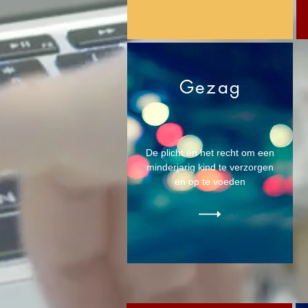
Gezag
De plicht en het recht om een
minderjarig kind te verzorgen
en op te voeden