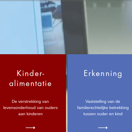
Kinder-
Erkenning
alimentatie
De verstrekking van
Vaststelling van de
levensonderhoud van ouders
familierechtelijke betrekking
aan kinderen
tussen ouder en kind