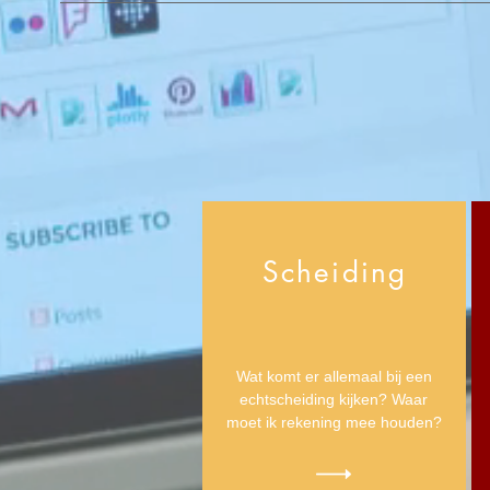
Scheiding
Wat komt er allemaal bij een
echtscheiding kijken? Waar
moet ik rekening mee houden?