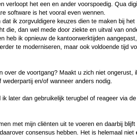
n verloopt het een en ander voorspoedig. Qua digita
e software is het vooral even wennen.
n dat ik zorgvuldigere keuzes dien te maken bij h
t die, dan wel mede door ziekte en uitval van on
heb ik opnieuw de kantoorwerktijden aangepast, om
verder te moderniseren, maar ook voldoende tijd v
 over de voortgang? Maakt u zich niet ongerust, i
of wederpartij en/of wanneer anders nodig.
k later dan gebruikelijk terugbel of reageer via de
met mijn cliënten uit te voeren en daarbij blijft v
 daarover consensus hebben. Het is helemaal niet 